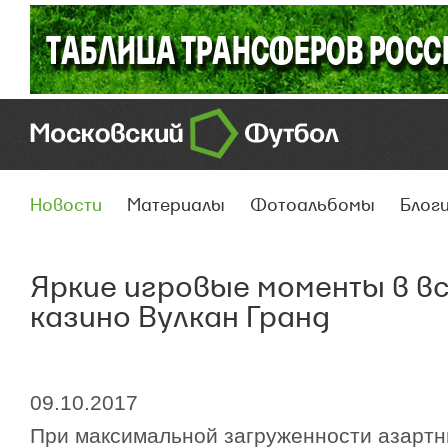
Новости
Материалы
Фотоальбомы
Блог
Яркие игровые моменты в в
казино Вулкан Гранд
09.10.2017
При максимальной загруженности азарт