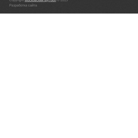
Copyright
Московский футбол
© 2013
Разработка сайта